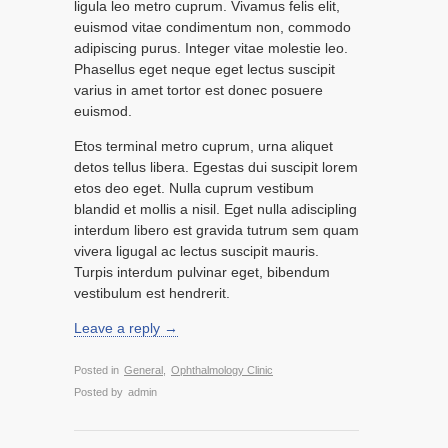
ligula leo metro cuprum. Vivamus felis elit,
euismod vitae condimentum non, commodo
adipiscing purus. Integer vitae molestie leo.
Phasellus eget neque eget lectus suscipit
varius in amet tortor est donec posuere
euismod.
Etos terminal metro cuprum, urna aliquet
detos tellus libera. Egestas dui suscipit lorem
etos deo eget. Nulla cuprum vestibum
blandid et mollis a nisil. Eget nulla adiscipling
interdum libero est gravida tutrum sem quam
vivera ligugal ac lectus suscipit mauris.
Turpis interdum pulvinar eget, bibendum
vestibulum est hendrerit.
Leave a reply →
Posted in
General
,
Ophthalmology Clinic
Posted by
admin