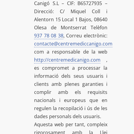
Canigó S.L – CIF: B65727935 –
Direcció: C/ Miquel Coll i
Alentorn 15 Local 1 Bajos, 08640
Olesa de Montserrat Telèfon
937 78 08 38
, Correu electrònic:
contacte@centremediccanigo.com
com a responsable de la web
http://centremedicanigo.com
,
es compromet a processar la
informació dels seus usuaris i
clients amb plenes garanties i
complir amb els requisits
nacionals i europeus que en
regulen la recopilació i ús de les
dades personals dels usuaris.
Aquesta web per tant, compleix
rigorosament amb la Llei