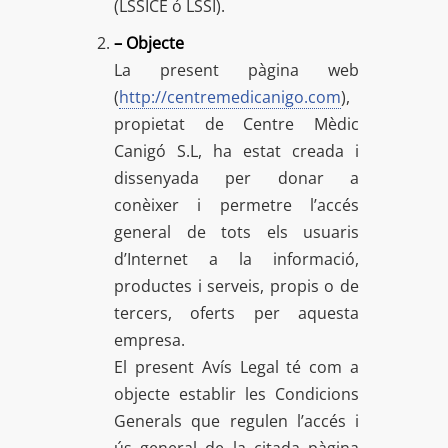
(LSSICE ó LSSI).
– Objecte
La present pàgina web
(
http://centremedicanigo.com
),
propietat de Centre Mèdic
Canigó S.L, ha estat creada i
dissenyada per donar a
conèixer i permetre l’accés
general de tots els usuaris
d’Internet a la informació,
productes i serveis, propis o de
tercers, oferts per aquesta
empresa.
El present Avís Legal té com a
objecte establir les Condicions
Generals que regulen l’accés i
ús general de la citada pàgina